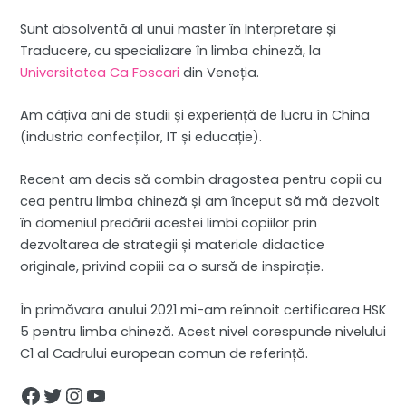
Sunt absolventă al unui master în Interpretare și
Traducere, cu specializare în limba chineză, la
Universitatea Ca Foscari
din Veneția.
Am câțiva ani de studii și experiență de lucru în China
(industria confecțiilor, IT și educație).
Recent am decis să combin dragostea pentru copii cu
cea pentru limba chineză și am început să mă dezvolt
în domeniul predării acestei limbi copiilor prin
dezvoltarea de strategii și materiale didactice
originale, privind copiii ca o sursă de inspirație.
În primăvara anului 2021 mi-am reînnoit certificarea HSK
5 pentru limba chineză. Acest nivel corespunde nivelului
C1 al Cadrului european comun de referință.
Facebook
Twitter
Instagram
YouTube